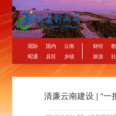
国际
国内
云南
财经
昭通
县区
乡镇
旅游
清廉云南建设 | “
2024-03-27 16:11
来源：云南省纪委省监