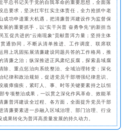
近平总书记关于党的自我革命的重要思想，全面落
设总要求，坚决扛牢扛实主体责任，全力抢抓中老
山成功申遗重大机遇，把清廉普洱建设作为监督保
展的重要抓手，以“实干兴普 奋勇争先”的新担当
民互促共进的“云南现象”贡献普洱力量；坚持主体
任贯通协同，不断从清单推进、工作调度、联席联
运用上巩固拓展清廉建设同题共答的工作格局，推
的清廉之治；纵深推进正风肃纪反腐，探索县域腐
清除、重点惩治向系统整治、全域治理转变；深化
治纪律和政治规矩，促进党员干部增强纪律意识、
设顽瘴痼疾，紧盯人、事、时等关键要素持之以恒
”干部专项整治成果，一以贯之深化作风革命、效能革
清廉普洱建设全过程、各方面，全面提升党员干部
进清廉要素进一步融入区域治理、部门治理、行业
设成果转化为普洱高质量发展的持久动力。