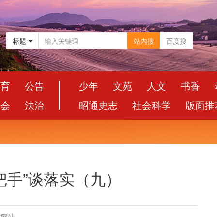
标题
站内搜
百度搜
教育
公告
少年
文苑
人文
书香
社会
法治
昭通史志
社会科学
版面推
一把手”谈落实（九）
委网站