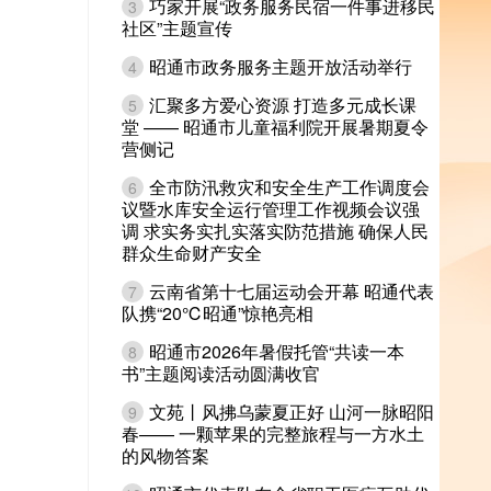
巧家开展“政务服务民宿一件事进移民
3
社区”主题宣传
昭通市政务服务主题开放活动举行
4
汇聚多方爱心资源 打造多元成长课
5
堂 —— 昭通市儿童福利院开展暑期夏令
营侧记
全市防汛救灾和安全生产工作调度会
6
议暨水库安全运行管理工作视频会议强
调 求实务实扎实落实防范措施 确保人民
群众生命财产安全
云南省第十七届运动会开幕 昭通代表
7
队携“20℃昭通”惊艳亮相
昭通市2026年暑假托管“共读一本
8
书”主题阅读活动圆满收官
文苑丨风拂乌蒙夏正好 山河一脉昭阳
9
春—— 一颗苹果的完整旅程与一方水土
的风物答案