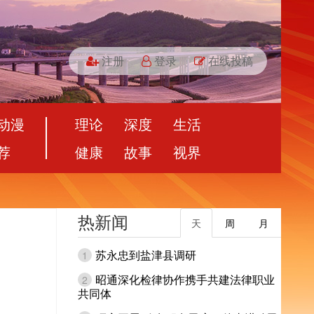
注册
登录
在线投稿
动漫
理论
深度
生活
荐
健康
故事
视界
热新闻
天
周
月
苏永忠到盐津县调研
1
昭通深化检律协作携手共建法律职业
2
共同体