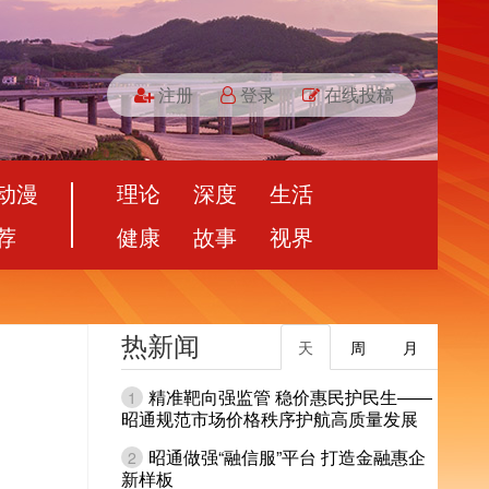
注册
登录
在线投稿
动漫
理论
深度
生活
荐
健康
故事
视界
热新闻
天
周
月
精准靶向强监管 稳价惠民护民生——
1
昭通规范市场价格秩序护航高质量发展
昭通做强“融信服”平台 打造金融惠企
2
新样板