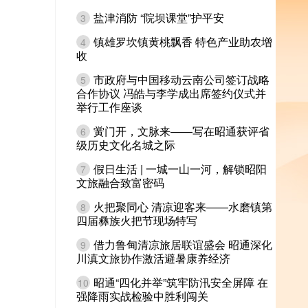
盐津消防 “院坝课堂”护平安
3
镇雄罗坎镇黄桃飘香 特色产业助农增
4
收
市政府与中国移动云南公司签订战略
5
合作协议 冯皓与李学成出席签约仪式并
举行工作座谈
黉门开，文脉来——写在昭通获评省
6
级历史文化名城之际
假日生活 | 一城一山一河，解锁昭阳
7
文旅融合致富密码
火把聚同心 清凉迎客来——水磨镇第
8
四届彝族火把节现场特写
借力鲁甸清凉旅居联谊盛会 昭通深化
9
川滇文旅协作激活避暑康养经济
昭通“四化并举”筑牢防汛安全屏障 在
10
强降雨实战检验中胜利闯关