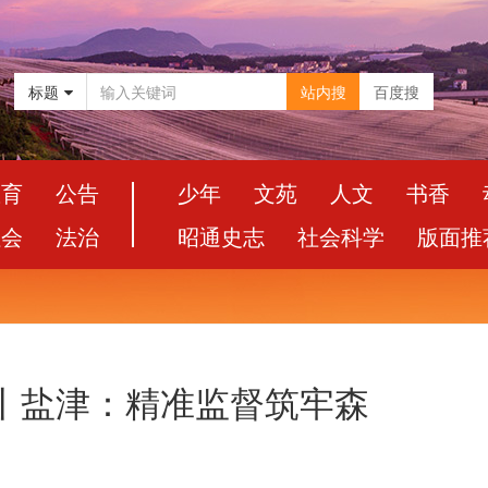
标题
站内搜
百度搜
教育
公告
少年
文苑
人文
书香
社会
法治
昭通史志
社会科学
版面推
丨盐津：精准监督筑牢森