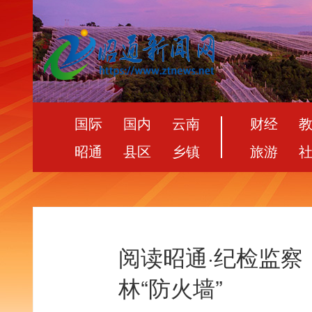
国际
国内
云南
财经
昭通
县区
乡镇
旅游
阅读昭通·纪检监察
林“防火墙”