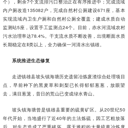
个），剩余7个支流排污口整治正在有序推进中；完成流域
内户厕改造135082户，完成自然村公厕建设671座，基本
实现流域内卫生户厕和自然村公厕全覆盖；建成水质自动
监测站5座，设置手工监测点24个。目前，赤水河流域农村
污水治理率达78.4%。干支流水质不断改善，出境断面水质
长期稳定在Ⅱ类以上，全力确保一河清水出镇雄。
系统推进生态修复
走进镇雄县坡头镇海塘历史遗留冶炼废渣综合处理项目
点，早前种下的黑麦草和刺梨已长得郁郁葱葱，放眼望
去，满目葱茏，昔日的荒山已变成绿水青山。
坡头镇海塘曾是镇雄县重要的硫黄矿区。从20世纪50
年代开始，当地盛行了近40年的土法炼硫，因工艺粗放落
后，对生态造成了严重破坏，露天堆积的大量硫黄冶炼废