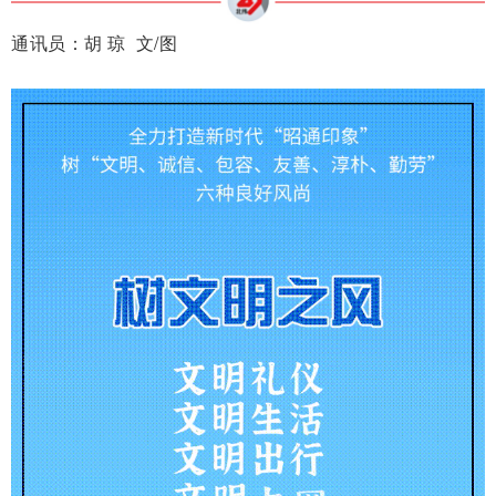
通讯员：胡 琼 文/图