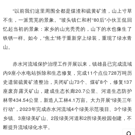
“以前我们这里周围全都是煤渣和硫黄矿渣，山上寸草
不生，一派荒芜的景象。”坡头镇仁和村“80后”小伙王侃回
忆起当初的景象：家乡的山光秃秃的，山下的水也像生了
铁锈一样。如今，“焦土”终于重新穿上绿装，重现了绿水青
山。
赤水河流域保护治理工作开展以来，镇雄县已完成流域
内9座小水电站拆除和生态修复，完成11个点位728万吨历
史遗留硫黄矿渣整治，关闭矿山73个、煤矿8个，修复137
座废弃露天矿山，建成生态长廊20.7公里、河道生态防护
林带434.54公里，新造人工林4.1万亩。大力开展“绿美三年
行动”，2023年完成赤水河流域4个绿美示范项目、3个绿美
乡镇、3座绿美矿山、2段绿美河道和2所绿美校园创建，不
断提升流域绿化水平。