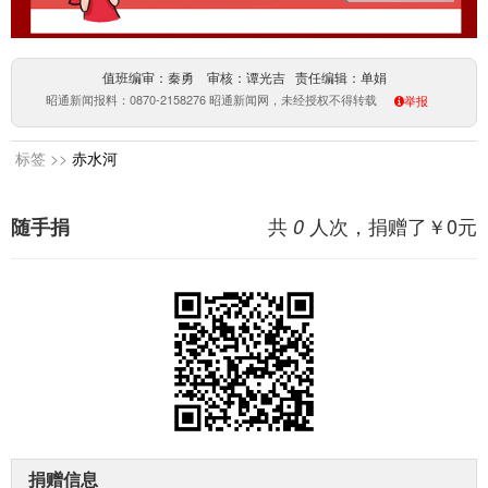
值班编审：秦勇 审核：谭光吉 责任编辑：单娟
昭通新闻报料：0870-2158276 昭通新闻网，未经授权不得转载
举报
标签 >>
赤水河
共
人次，捐赠了￥
0
元
随手捐
0
捐赠信息