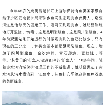
今年45岁的姚明昌是长江上游珍稀特有鱼类国家级自
然保护区云南管护局果珠乡鱼洞生态观测点负责人，巡查
河道是他每天的固定工作。沿河回到观测点，姚明昌熟练
地打开监控，“你看，这是昆明裂腹鱼，这是四川裂腹鱼。4
年前观测站刚开始运行的时候观测到的鱼还比较少，只有
现在的三分之一，种类也基本都是昆明裂腹鱼。现在，增
加了四川裂腹鱼、金沙鲈鲤、青石爬鮡、宽鳍鱲，等
等。”从昔日的“打鱼人”变身如今的“护鱼人”，10多年间，随
着赤水河流域保护治理工作的不断推进，姚明昌见证了赤
水河从污水横流到一江碧水，从鱼虾几乎绝迹到鱼翔浅底
的美丽蝶变。