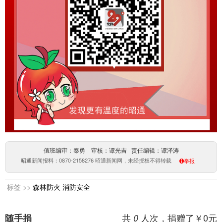
值班编审：秦勇 审核：谭光吉 责任编辑：谭泽涛
昭通新闻报料：0870-2158276 昭通新闻网，未经授权不得转载
举报
标签 >>
森林防火
消防安全
共
人次，捐赠了￥
0
元
随手捐
0