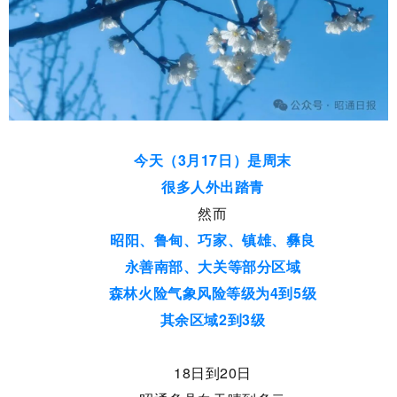
今天（
3月17日
）是
周末
很多人外出踏青
然而
昭阳、鲁甸、巧家、镇雄、彝良
永善南部、
大关等部分区域
森林火险气象风险等级为4到5级
其余区域2到3级
18日到20日