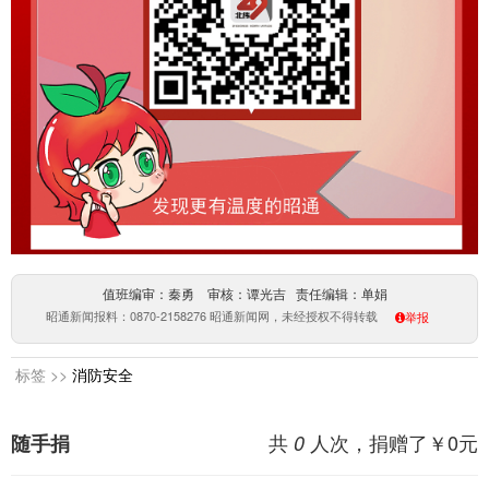
值班编审：秦勇 审核：谭光吉 责任编辑：单娟
昭通新闻报料：0870-2158276 昭通新闻网，未经授权不得转载
举报
标签 >>
消防安全
共
人次，捐赠了￥
0
元
随手捐
0