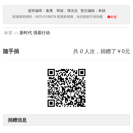
值班编审：秦勇 审核：谭光吉 责任编辑：单娟
昭通新闻报料：0870-2158276 昭通新闻网，未经授权不得转载
举报
标签 >>
新时代
强基行动
共
人次，捐赠了￥
0
元
随手捐
0
捐赠信息