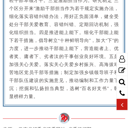
轻干部本领才干。三是激励担当作为。研究制定“三
个区分开来”激励干部担当作为若干规定实施办法，
细化落实容错纠错办法，用好正负面清单，健全受
处分干部关爱教育、容错纠错、定期回访机制，强
化组织担当。四是推进能上能下。细化干部能上能
下若干措施，倡导树立“十种鲜明导向”，加大“下”的
力度，进一步推动干部能上能下，营造能者上、优
者奖、庸者下、劣者汰的干事创业良好环境。五是
加强关心关爱。落实关心关爱乡村振兴、高海拔艰
苦地区党员干部等措施；制定加强乡镇领导班子和
干部队伍建设的实施意见，推动编制和工作力量下
沉；挖掘和弘扬担当典型，选树“百名好支书”，彰
显榜样力量。