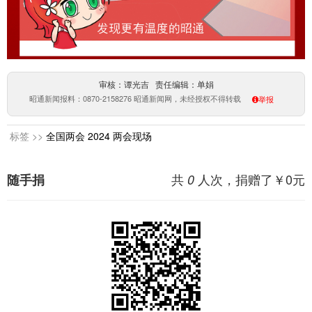
审核：谭光吉 责任编辑：单娟
昭通新闻报料：0870-2158276 昭通新闻网，未经授权不得转载
举报
标签 >>
全国两会
2024
两会现场
共
人次，捐赠了￥
0
元
随手捐
0