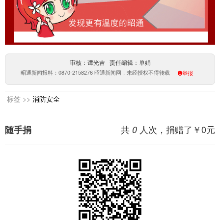
审核：谭光吉 责任编辑：单娟
昭通新闻报料：0870-2158276 昭通新闻网，未经授权不得转载
举报
标签 >>
消防安全
共
人次，捐赠了￥
0
元
随手捐
0