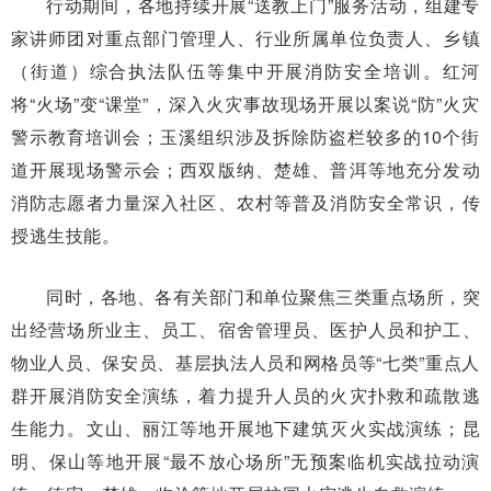
行动期间，各地持续开展“送教上门”服务活动，组建专
家讲师团对重点部门管理人、行业所属单位负责人、乡镇
（街道）综合执法队伍等集中开展消防安全培训。红河
将“火场”变“课堂”，深入火灾事故现场开展以案说“防”火灾
警示教育培训会；玉溪组织涉及拆除防盗栏较多的10个街
道开展现场警示会；西双版纳、楚雄、普洱等地充分发动
消防志愿者力量深入社区、农村等普及消防安全常识，传
授逃生技能。
同时，各地、各有关部门和单位聚焦三类重点场所，突
出经营场所业主、员工、宿舍管理员、医护人员和护工、
物业人员、保安员、基层执法人员和网格员等“七类”重点人
群开展消防安全演练，着力提升人员的火灾扑救和疏散逃
生能力。文山、丽江等地开展地下建筑灭火实战演练；昆
明、保山等地开展“最不放心场所”无预案临机实战拉动演