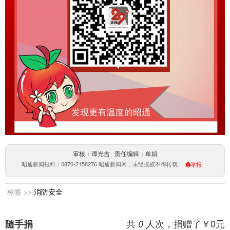
审核：谭光吉 责任编辑：单娟
昭通新闻报料：0870-2158276 昭通新闻网，未经授权不得转载
举报
标签 >>
消防安全
共
人次，捐赠了￥
0
元
随手捐
0