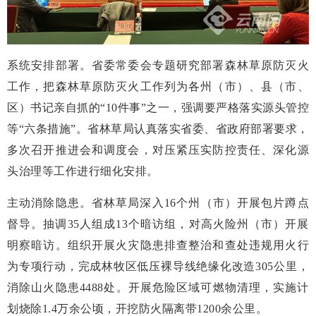
系统安排部署。省委常委会专题研究部署森林草原防灭火
工作，把森林草原防灭火工作列为各州（市）、县（市、
区）书记亲自抓的“10件事”之一，强调要严格落实源头管控
等“六条措施”。省林草局认真落实省委、省政府部署要求，
多次召开推进会和调度会，对压紧压实防控责任、深化源
头治理等工作进行细化安排。
主动消除隐患。省林草局深入16个州（市）开展包片蹲点
督导。抽调35人组成13个暗访组，对高火险州（市）开展
明察暗访。组织开展火灾隐患排查整治和查处违规用火行
为专项行动，完成林牧区低压裸导线绝缘化改造305公里，
消除山火隐患4488处。开展危险区域可燃物清理，实施计
划烧除1.4万余公顷，开挖防火隔离带1200余公里。