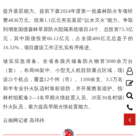
提升基层能力。提前下拨2024年度第一批森林防火专项经
费4830万元。统筹1.1亿元夯实基层“以水灭火”能力。争取
到增发国债森林草原防火阻隔系统项目24个、总投资73.3亿
元，其中国债投资66.12亿元，占全国400亿元总盘子的
16.53%，项目建设工作正扎实有序推进。
做实应急准备。全省各级共储备防火物资5000余万台
（套），布局98架中、小型无人机驻防重点区域，现已布
设21个机点，覆盖12个州（市）。1100余支、3.5万名专业
和半专业扑火队适时靠前驻防，并开展携装巡护。指导涉
林村组配备2—3名早期火情处置人员、20至30名村级应急
扑火队员，着力提高早期火情处置能力。
云南网记者 高祎祎