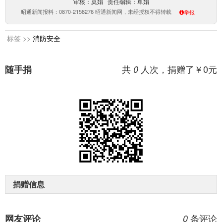
审核：莫娟 责任编辑：单娟
昭通新闻报料：0870-2158276 昭通新闻网，未经授权不得转载
举报
标签 >>
消防安全
共
人次，捐赠了￥
0
元
随手捐
0
捐赠信息
条评论
网友评论
0