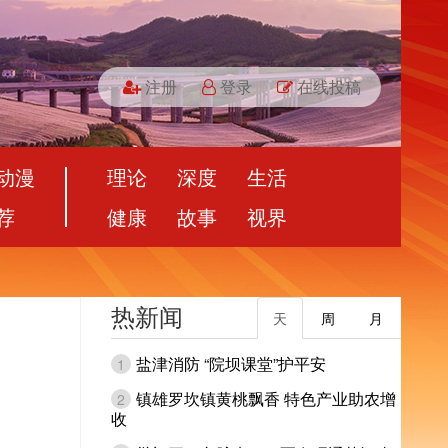
注册
登录
在线投稿
动漫
理论
深度
生活
荐
健康
故事
视界
热新闻
天
周
月
盐津消防 “院坝课堂”护平安
1
镇雄罗坎镇黄桃飘香 特色产业助农增
2
收