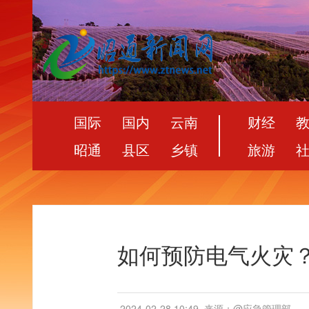
国际
国内
云南
财经
昭通
县区
乡镇
旅游
如何预防电气火灾
2024-02-28 10:49
来源：@应急管理部