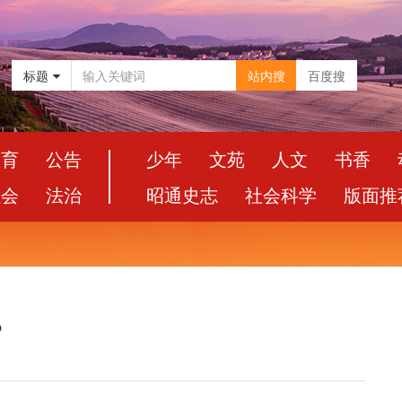
标题
站内搜
百度搜
教育
公告
少年
文苑
人文
书香
社会
法治
昭通史志
社会科学
版面推
？