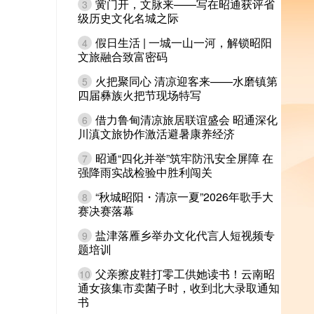
黉门开，文脉来——写在昭通获评省
3
级历史文化名城之际
假日生活 | 一城一山一河，解锁昭阳
4
文旅融合致富密码
火把聚同心 清凉迎客来——水磨镇第
5
四届彝族火把节现场特写
借力鲁甸清凉旅居联谊盛会 昭通深化
6
川滇文旅协作激活避暑康养经济
昭通“四化并举”筑牢防汛安全屏障 在
7
强降雨实战检验中胜利闯关
“秋城昭阳・清凉一夏”2026年歌手大
8
赛决赛落幕
盐津落雁乡举办文化代言人短视频专
9
题培训
父亲擦皮鞋打零工供她读书！云南昭
10
通女孩集市卖菌子时，收到北大录取通知
书