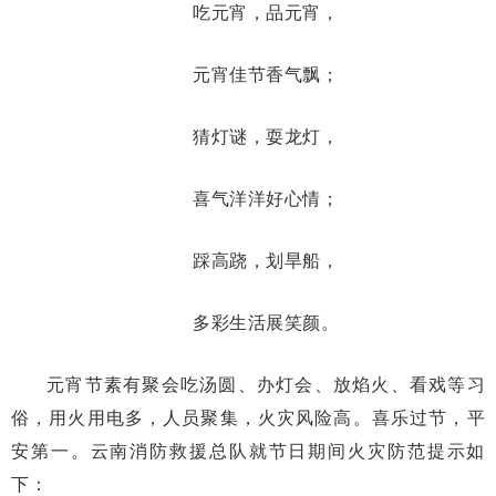
吃元宵，品元宵，
元宵佳节香气飘；
猜灯谜，耍龙灯，
喜气洋洋好心情；
踩高跷，划旱船，
多彩生活展笑颜。
元宵节素有聚会吃汤圆、办灯会、放焰火、看戏等习
俗，用火用电多，人员聚集，火灾风险高。喜乐过节，平
安第一。云南消防救援总队就节日期间火灾防范提示如
下：