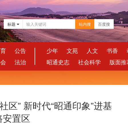
标题
站内搜
百度搜
教育
公告
少年
文苑
人文
书香
社会
法治
昭通史志
社会科学
版面推
社区” 新时代“昭通印象”进基
路安置区