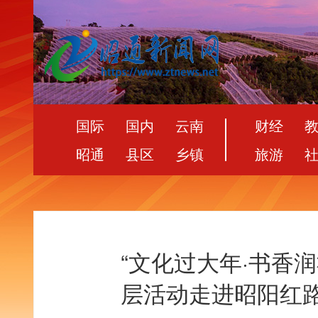
国际
国内
云南
财经
昭通
县区
乡镇
旅游
“文化过大年·书香润
层活动走进昭阳红