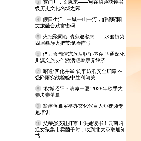
黉门开，文脉来——写在昭通获评省
3
级历史文化名城之际
假日生活 | 一城一山一河，解锁昭阳
4
文旅融合致富密码
火把聚同心 清凉迎客来——水磨镇第
5
四届彝族火把节现场特写
借力鲁甸清凉旅居联谊盛会 昭通深化
6
川滇文旅协作激活避暑康养经济
昭通“四化并举”筑牢防汛安全屏障 在
7
强降雨实战检验中胜利闯关
“秋城昭阳・清凉一夏”2026年歌手大
8
赛决赛落幕
盐津落雁乡举办文化代言人短视频专
9
题培训
父亲擦皮鞋打零工供她读书！云南昭
10
通女孩集市卖菌子时，收到北大录取通知
书