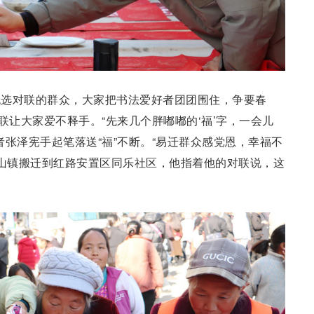
挑选对联的群众，大家把书法爱好者团团围住，争要春
联让大家爱不释手。“先来几个胖嘟嘟的‘福’字，一会儿
者张泽宪手起笔落送“福”不断。“易迁群众感党恩，幸福不
炎山镇搬迁到红路安置区同乐社区，他指着他的对联说，这