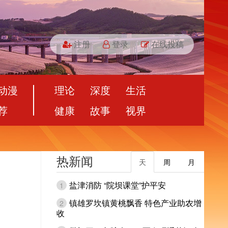
注册
登录
在线投稿
动漫
理论
深度
生活
荐
健康
故事
视界
热新闻
天
周
月
盐津消防 “院坝课堂”护平安
1
镇雄罗坎镇黄桃飘香 特色产业助农增
2
收