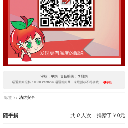
审核：单娟 责任编辑：李丽娟
昭通新闻报料：0870-2158276 昭通新闻网，未经授权不得转载
举报
标签 >>
消防安全
共
人次，捐赠了￥
0
元
随手捐
0