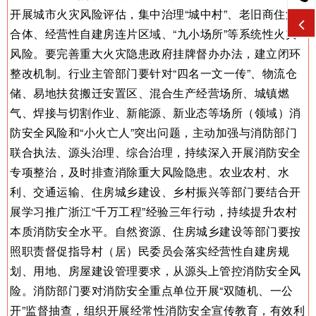
开展城市火灾风险评估，集中治理“城中村”、老旧商住混
合体、经营性自建房连片区域、“九小场所”等系统性火灾
风险。要完善重大火灾隐患政府挂牌督办办法，建立闭环
整改机制。行业主管部门要针对“四名一文一传”、物流仓
储、易地扶贫搬迁安置区、混合生产经营场所、城镇燃
气、焊接与切割作业、新能源、新业态等场所（领域）消
防安全风险和“小火亡人”突出问题，主动加强与消防部门
联合执法、源头治理、综合治理，持续深入开展消防安全
专项整治，及时排查消除重大风险隐患。农业农村、水
利、交通运输、住房城乡建设、乡村振兴等部门要结合开
展学习推广浙江“千万工程”经验三年行动，持续提升农村
本质消防安全水平。自然资源、住房城乡建设等部门要按
照职责督促指导村（居）民委员会落实经营性自建房规
划、用地、房屋建设管理要求，从源头上管控消防安全风
险。消防部门要对消防安全重点单位开展“双随机、一公
开”监督抽查，组织开展经常性消防安全宣传教育，有效利