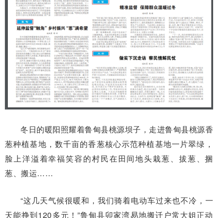
冬日的暖阳照耀着鲁甸县桃源坝子，走进鲁甸县桃源香
葱种植基地，数千亩的香葱核心示范种植基地一片翠绿，
脸上洋溢着幸福笑容的村民在田间地头栽葱、拔葱、捆
葱、搬运……
“这几天气候很暖和，我们骑着电动车过来也不冷，一
天能挣到120多元！”鲁甸县卯家湾易地搬迁户常大姐正动