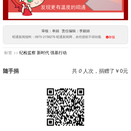
审核：单娟 责任编辑：李丽娟
昭通新闻报料：0870-2158276 昭通新闻网，未经授权不得转载
举报
标签 >>
纪检监察
新时代
强基行动
共
人次，捐赠了￥
0
元
随手捐
0