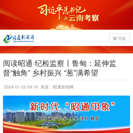
导航
阅读昭通·纪检监察丨鲁甸：延伸监
督“触角” 乡村振兴 “葱”满希望
2024-01-22 09:16
来源：昭通新闻网