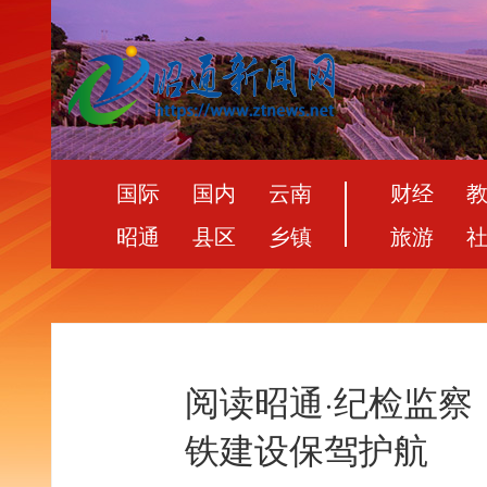
国际
国内
云南
财经
昭通
县区
乡镇
旅游
阅读昭通·纪检监察
铁建设保驾护航