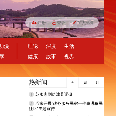
注册
登录
在线投稿
动漫
理论
深度
生活
荐
健康
故事
视界
热新闻
天
周
月
苏永忠到盐津县调研
1
巧家开展“政务服务民宿一件事进移民
2
社区”主题宣传