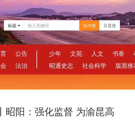
标题
站内搜
百度搜
教育
公告
少年
文苑
人文
书香
社会
法治
昭通史志
社会科学
版面推
丨昭阳：强化监督 为渝昆高