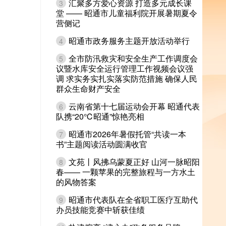
汇聚多方爱心资源 打造多元成长课
3
堂 —— 昭通市儿童福利院开展暑期夏令
营侧记
昭通市政务服务主题开放活动举行
4
全市防汛救灾和安全生产工作调度会
5
议暨水库安全运行管理工作视频会议强
调 求实务实扎实落实防范措施 确保人民
群众生命财产安全
云南省第十七届运动会开幕 昭通代表
6
队携“20℃昭通”惊艳亮相
昭通市2026年暑假托管“共读一本
7
书”主题阅读活动圆满收官
文苑丨风拂乌蒙夏正好 山河一脉昭阳
8
春—— 一颗苹果的完整旅程与一方水土
的风物答案
昭通市代表队在全省职工医疗互助代
9
办员技能竞赛中斩获佳绩