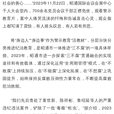
社会的善心……”2023年11月22日，昭通国际会议会展中心
千人大会堂内，700余名党员会议干部正襟危坐，观看警示
教育片，案中人痛哭流涕的忏悔和告诫直击心灵，观众脸
上都写满了震惊，有人摇头叹息，有人若有所思。
将“身边人”“身边事”作为警示教育“活教材”，分层分块分
类推进纪法教育，是昭通市一体推进“三不腐”的一项具体举
措。2023年，昭通市进一步探索“三不腐”贯通融合的实现
途径和有效载体，通过深化运用“全周期管理”模式，在“不
敢腐”上持续加压，在“不能腐”上深化拓展，在“不想腐”上巩
固提升，始终保持反腐败压倒性力量常在，不断提高腐败
惩治效能。
“我们先后查处了童世新、陈祥彬、鲁绍延等人的严重
违纪违法案件，铲除了一批‘毒瘤’‘蛀虫’。”据介绍，2023