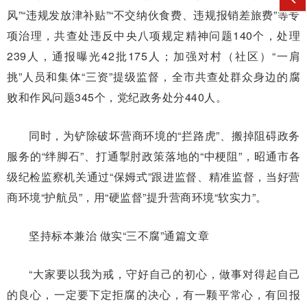
风”“违规发放津补贴”“不交纳伙食费、违规报销差旅费”等专
项治理，共查处违反中央八项规定精神问题140个，处理
239人，通报曝光42批175人；加强对村（社区）“一肩
挑”人员和集体“三资”提级监督，全市共查处群众身边的腐
败和作风问题345个，党纪政务处分440人。
同时，为铲除破坏营商环境的“拦路虎”、搬掉阻碍政务
服务的“绊脚石”、打通掣肘政策落地的“中梗阻”，昭通市各
级纪检监察机关通过“保姆式”跟进监督、精准监督，当好营
商环境“护航员”，用“硬监督”提升营商环境“软实力”。
坚持标本兼治 做实“三不腐”通篇文章
“大家要以我为戒，守好自己的初心，做事对得起自己
的良心，一定要下定拒腐的决心，有一颗平常心，有回报