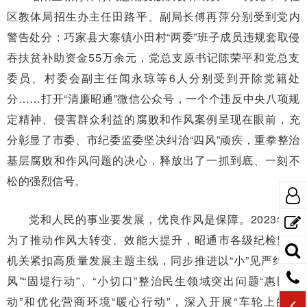
区教体局招生办主任田路平、副局长傅再萍分别受到党内
警告处分；巧家县大寨镇小田村“两委”班子成员违规套取侵
吞扶贫补助资金55万余元，党总支原书记陈荣平和党总支
委员、村委会副主任闻永琼等6人分别受到开除党籍处
分……打开“清廉昭通”微信公众号，一个个违反中央八项规
定精神、侵害群众利益的腐败和作风案例呈现在眼前，充
分彰显了市委、市纪委监委坚决纠治“四风”顽疾，重拳整治
基层腐败和作风问题的决心，释放出了一抓到底、一刻不
松的强烈信号。
党和人民的事业要发展，优良作风是保障。2023年，
为了推动作风大转变、效能大提升，昭通市各级纪检监察
机关紧扣高质量发展主题主线，同步推进以“小”见严纠“四
风”“固堤行动”、“小切口”整治民生领域突出问题“惠民行
动”和优化营商环境“暖心行动”，深入开展“车轮上的歪