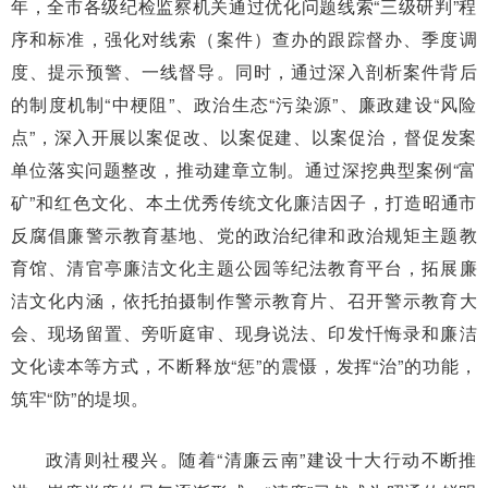
年，全市各级纪检监察机关通过优化问题线索“三级研判”程
序和标准，强化对线索（案件）查办的跟踪督办、季度调
度、提示预警、一线督导。同时，通过深入剖析案件背后
的制度机制“中梗阻”、政治生态“污染源”、廉政建设“风险
点”，深入开展以案促改、以案促建、以案促治，督促发案
单位落实问题整改，推动建章立制。通过深挖典型案例“富
矿”和红色文化、本土优秀传统文化廉洁因子，打造昭通市
反腐倡廉警示教育基地、党的政治纪律和政治规矩主题教
育馆、清官亭廉洁文化主题公园等纪法教育平台，拓展廉
洁文化内涵，依托拍摄制作警示教育片、召开警示教育大
会、现场留置、旁听庭审、现身说法、印发忏悔录和廉洁
文化读本等方式，不断释放“惩”的震慑，发挥“治”的功能，
筑牢“防”的堤坝。
政清则社稷兴。随着“清廉云南”建设十大行动不断推