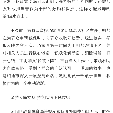
昭通市各级党委深刻认识到，在坚持严管的同时，还需加
强对敢担当善作为干部的激励和保护，这样才能涵养政
治“绿水青山”。
不久前，有群众举报巧家县老店镇老店社区主任丁明加
在为群众申请低保时，向群众收取好处费。经过核实，举
报反映内容不实。巧家县第一时间为丁明加澄清正名，并
对相关人员进行谈心谈话，积极化解矛盾，消除误解，打
开心结。丁明加又“轻装上阵”，重新投入工作中，带领村民
奔向致富路，受到了群众的广泛认可。丁明加的故事，也
是昭通市深入开展澄清正名，激励党员干部敢于担当、积
极作为的一个生动缩影。
坚持人民立场 持之以恒正风肃纪
昭阳区教育体育局违规发放伙食补助费4.52万元，时任