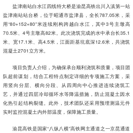
盐津南站白水江四线特大桥是渝昆高铁出川入滇第一站
盐津南站站台桥，位于昭通市盐津县，全长787.05米，采
用“80+152+80”米连续刚构跨越白水江，其中3号主墩高
70.5米、4号主墩高82米。此次浇筑完成的水中承台长35.1
米、宽17.1米、高4.5米，江面距基坑底深12.6米，共浇筑
混凝土2701立方米。
项目负责人介绍，为确保承台顺利浇筑和质量，项目团
队超前谋划，结合工程特点制定详细的专项施工方案，采
用竖向分层、横向分段、从四周向中心推进连续浇筑工
艺，并通过四层冷却循环水等降温措施，防止混凝土因水
化热引起结构裂缝。此外，技术团队还采用预埋测温元件
实时监控混凝土内外部温度，保障施工质量。
渝昆高铁是国家“八纵八横”高铁网主通道之一京昆通道