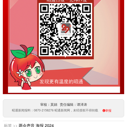
审核：莫娟 责任编辑：谭泽涛
昭通新闻报料：0870-2158276 昭通新闻网，未经授权不得转载
举报
标签 >>
两会声音
海报
2024