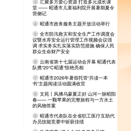
汇聚多方爱心资源 打造多元成长课
3
堂 —— 昭通市儿童福利院开展暑期夏令
营侧记
昭通市政务服务主题开放活动举行
4
全市防汛救灾和安全生产工作调度会
5
议暨水库安全运行管理工作视频会议强
调 求实务实扎实落实防范措施 确保人民
群众生命财产安全
云南省第十七届运动会开幕 昭通代表
6
队携“20℃昭通”惊艳亮相
昭通市2026年暑假托管“共读一本
7
书”主题阅读活动圆满收官
文苑丨风拂乌蒙夏正好 山河一脉昭阳
8
春—— 一颗苹果的完整旅程与一方水土
的风物答案
昭通市代表队在全省职工医疗互助代
9
办员技能竞赛中斩获佳绩