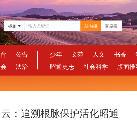
标题
站内搜
百度搜
教育
公告
少年
文苑
人文
书香
社会
法治
昭通史志
社会科学
版面推
王春云：追溯根脉保护活化昭通