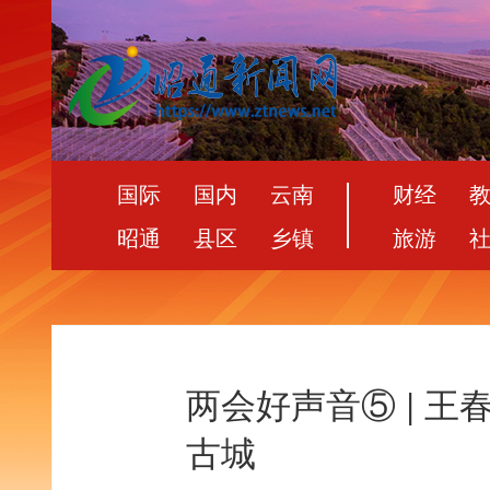
国际
国内
云南
财经
昭通
县区
乡镇
旅游
两会好声音⑤ | 
古城