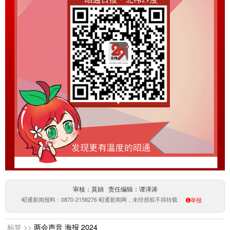
审核：莫娟 责任编辑：谭泽涛
昭通新闻报料：0870-2158276 昭通新闻网，未经授权不得转载
举报
标签 >>
两会声音
海报
2024