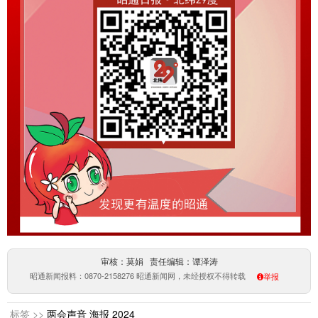
审核：莫娟 责任编辑：谭泽涛
昭通新闻报料：0870-2158276 昭通新闻网，未经授权不得转载
举报
标签 >>
两会声音
海报
2024