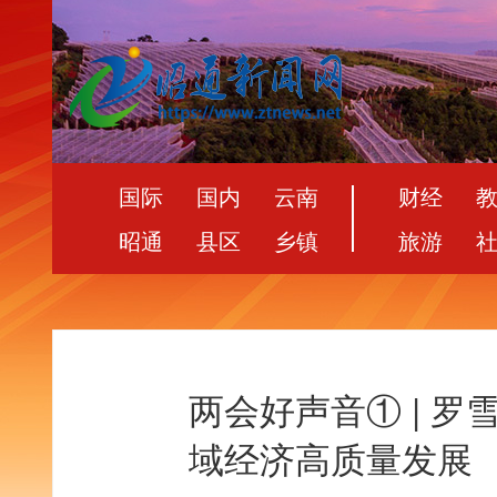
国际
国内
云南
财经
昭通
县区
乡镇
旅游
两会好声音① | 
域经济高质量发展