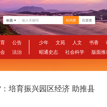
标题
站内搜
百度搜
教育
公告
少年
文苑
人文
书香
社会
法治
昭通史志
社会科学
版面推
罗雪：培育振兴园区经济 助推县