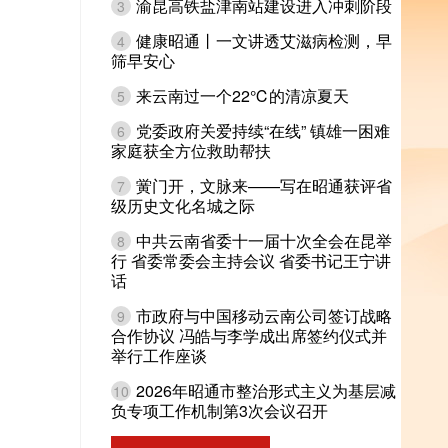
渝昆高铁盐津南站建设进入冲刺阶段
3
健康昭通丨一文讲透艾滋病检测，早
4
筛早安心
来云南过一个22℃的清凉夏天
5
党委政府关爱持续“在线” 镇雄一困难
6
家庭获全方位救助帮扶
黉门开，文脉来——写在昭通获评省
7
级历史文化名城之际
中共云南省委十一届十次全会在昆举
8
行 省委常委会主持会议 省委书记王宁讲
话
市政府与中国移动云南公司签订战略
9
合作协议 冯皓与李学成出席签约仪式并
举行工作座谈
2026年昭通市整治形式主义为基层减
10
负专项工作机制第3次会议召开