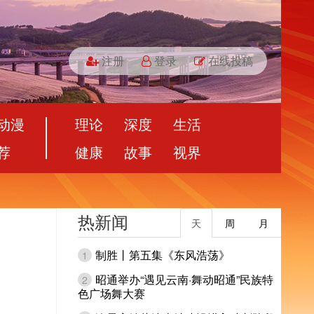
注册
登录
在线投稿
动漫
理论
深度
生活
荐
健康
故事
视界
热新闻
天
周
月
制胜丨第五集《东风浩荡》
1
昭通举办“遇见云南·舞动昭通”民族特
2
色广场舞大赛