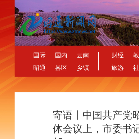
国际
国内
云南
财经
昭通
县区
乡镇
旅游
寄语丨中国共产党
体会议上，市委书