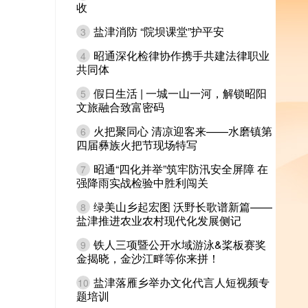
收
盐津消防 “院坝课堂”护平安
3
昭通深化检律协作携手共建法律职业
4
共同体
假日生活 | 一城一山一河，解锁昭阳
5
文旅融合致富密码
火把聚同心 清凉迎客来——水磨镇第
6
四届彝族火把节现场特写
昭通“四化并举”筑牢防汛安全屏障 在
7
强降雨实战检验中胜利闯关
绿美山乡起宏图 沃野长歌谱新篇——
8
盐津推进农业农村现代化发展侧记
铁人三项暨公开水域游泳&桨板赛奖
9
金揭晓，金沙江畔等你来拼！
盐津落雁乡举办文化代言人短视频专
10
题培训