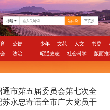
标题
站内搜
百度搜
教育
公告
少年
文苑
人文
书香
社会
法治
昭通史志
社会科学
版面推
昭通市第五届委员会第七次全
记苏永忠寄语全市广大党员干