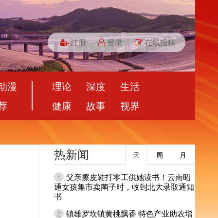
注册
登录
在线投稿
动漫
理论
深度
生活
荐
健康
故事
视界
热新闻
天
周
月
父亲擦皮鞋打零工供她读书！云南昭
1
通女孩集市卖菌子时，收到北大录取通知
书
镇雄罗坎镇黄桃飘香 特色产业助农增
2