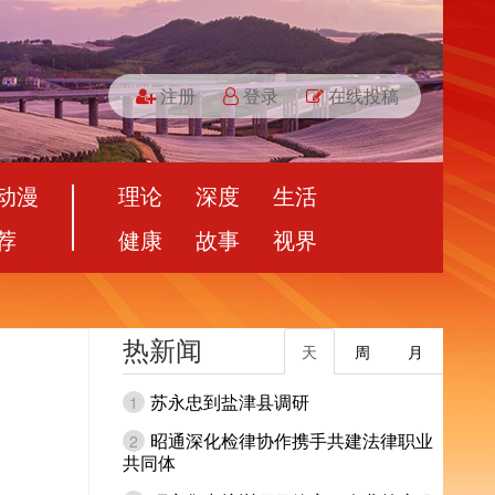
注册
登录
在线投稿
动漫
理论
深度
生活
荐
健康
故事
视界
热新闻
天
周
月
苏永忠到盐津县调研
1
昭通深化检律协作携手共建法律职业
2
共同体