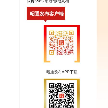
队携“20℃昭通”惊艳亮相
昭通发布客户端
昭通发布APP下载