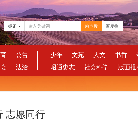
标题
站内搜
百度搜
教育
公告
少年
文苑
人文
书香
社会
法治
昭通史志
社会科学
版面推
 志愿同行