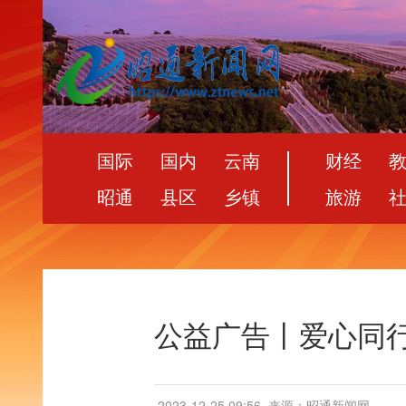
国际
国内
云南
财经
昭通
县区
乡镇
旅游
公益广告丨爱心同行
2023-12-25 09:56
来源：昭通新闻网