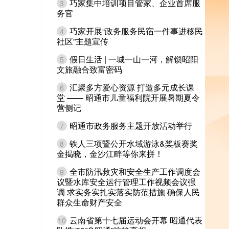
巧家集中培训项目管家、企业首席服
3
务官
巧家开展“政务服务民宿一件事进移民
4
社区”主题宣传
假日生活 | 一城一山一河，解锁昭阳
5
文旅融合致富密码
汇聚多方爱心资源 打造多元成长课
6
堂 —— 昭通市儿童福利院开展暑期夏令
营侧记
昭通市政务服务主题开放活动举行
7
铁人三项暨公开水域游泳&桨板赛奖
8
金揭晓，金沙江畔等你来拼！
全市防汛救灾和安全生产工作调度会
9
议暨水库安全运行管理工作视频会议强
调 求实务实扎实落实防范措施 确保人民
群众生命财产安全
云南省第十七届运动会开幕 昭通代表
10