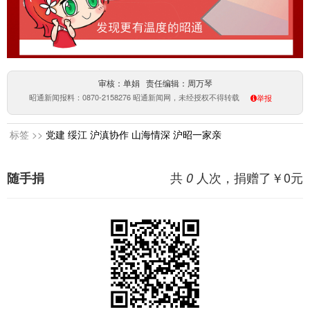
审核：单娟 责任编辑：周万琴
昭通新闻报料：0870-2158276 昭通新闻网，未经授权不得转载
举报
标签 >>
党建
绥江
沪滇协作
山海情深
沪昭一家亲
共
人次，捐赠了￥
0
元
随手捐
0