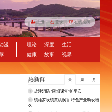
注册
登录
在线投稿
动漫
理论
深度
生活
荐
健康
故事
视界
热新闻
天
周
月
盐津消防 “院坝课堂”护平安
1
镇雄罗坎镇黄桃飘香 特色产业助农增
2
收