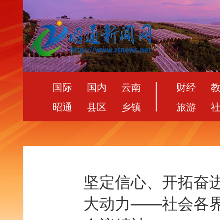
国际
国内
云南
财经
昭通
县区
乡镇
旅游
坚定信心、开拓奋
大动力——社会各