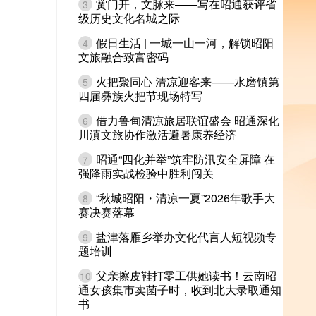
黉门开，文脉来——写在昭通获评省
3
级历史文化名城之际
假日生活 | 一城一山一河，解锁昭阳
4
文旅融合致富密码
火把聚同心 清凉迎客来——水磨镇第
5
四届彝族火把节现场特写
借力鲁甸清凉旅居联谊盛会 昭通深化
6
川滇文旅协作激活避暑康养经济
昭通“四化并举”筑牢防汛安全屏障 在
7
强降雨实战检验中胜利闯关
“秋城昭阳・清凉一夏”2026年歌手大
8
赛决赛落幕
盐津落雁乡举办文化代言人短视频专
9
题培训
父亲擦皮鞋打零工供她读书！云南昭
10
通女孩集市卖菌子时，收到北大录取通知
书