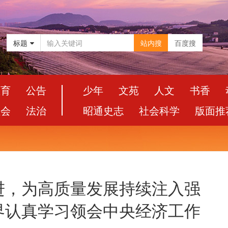
标题
站内搜
百度搜
教育
公告
少年
文苑
人文
书香
社会
法治
昭通史志
社会科学
版面推
进，为高质量发展持续注入强
界认真学习领会中央经济工作