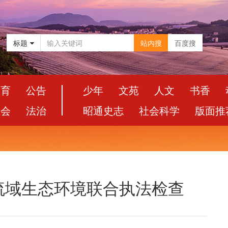
标题
站内搜
百度搜
教育
公告
少年
文苑
人文
书香
社会
法治
昭通史志
社会科学
版面推
流域生态环境联合执法检查