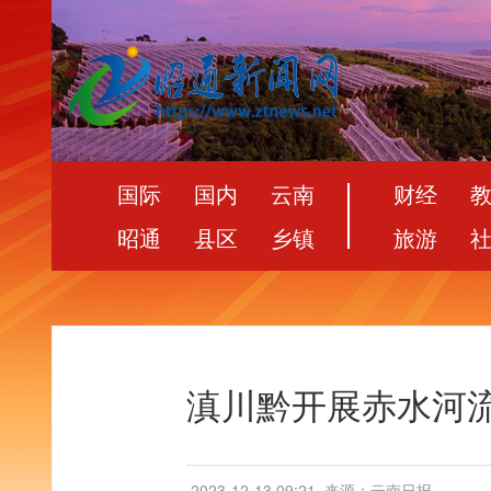
国际
国内
云南
财经
昭通
县区
乡镇
旅游
滇川黔开展赤水河
2023-12-13 09:21
来源：云南日报