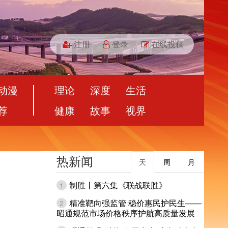
注册
登录
在线投稿
动漫
理论
深度
生活
荐
健康
故事
视界
热新闻
天
周
月
制胜丨第六集《联战联胜》
1
精准靶向强监管 稳价惠民护民生——
2
昭通规范市场价格秩序护航高质量发展