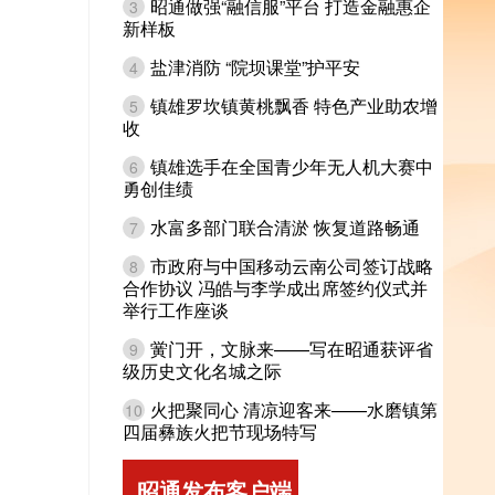
昭通做强“融信服”平台 打造金融惠企
3
新样板
盐津消防 “院坝课堂”护平安
4
镇雄罗坎镇黄桃飘香 特色产业助农增
5
收
镇雄选手在全国青少年无人机大赛中
6
勇创佳绩
水富多部门联合清淤 恢复道路畅通
7
市政府与中国移动云南公司签订战略
8
合作协议 冯皓与李学成出席签约仪式并
举行工作座谈
黉门开，文脉来——写在昭通获评省
9
级历史文化名城之际
火把聚同心 清凉迎客来——水磨镇第
10
四届彝族火把节现场特写
昭通发布客户端