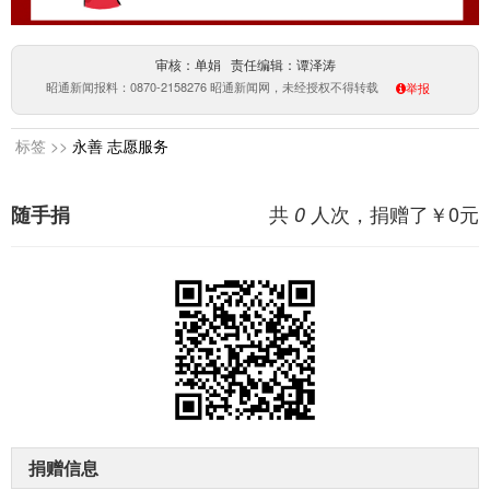
审核：单娟 责任编辑：谭泽涛
昭通新闻报料：0870-2158276 昭通新闻网，未经授权不得转载
举报
标签 >>
永善
志愿服务
共
人次，捐赠了￥
0
元
随手捐
0
捐赠信息