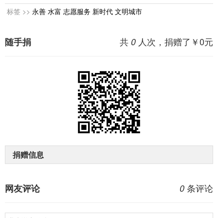
标签 >>
永善
水富
志愿服务
新时代
文明城市
共
人次，捐赠了￥
0
元
随手捐
0
捐赠信息
条评论
网友评论
0