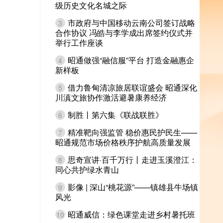
级历史文化名城之际
市政府与中国移动云南公司签订战略
3
合作协议 冯皓与李学成出席签约仪式并
举行工作座谈
昭通做强“融信服”平台 打造金融惠企
4
新样板
借力鲁甸清凉旅居联谊盛会 昭通深化
5
川滇文旅协作激活避暑康养经济
制胜丨第六集《联战联胜》
6
精准靶向强监管 稳价惠民护民生——
7
昭通规范市场价格秩序护航高质量发展
思奇宣讲·百千万行丨走进玉溪澄江：
8
同心共护绿水青山
影像 | 深山“桃花源”——镇雄县牛场镇
9
风光
昭通威信：绿色课堂走进乡村暑托班
10