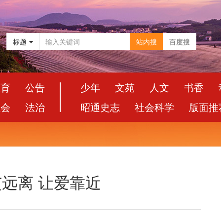
标题
站内搜
百度搜
教育
公告
少年
文苑
人文
书香
社会
法治
昭通史志
社会科学
版面推
艾远离 让爱靠近