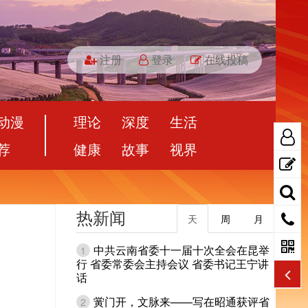
注册
登录
在线投稿
动漫
理论
深度
生活
荐
健康
故事
视界
热新闻
天
周
月
中共云南省委十一届十次全会在昆举
1
行 省委常委会主持会议 省委书记王宁讲
话
黉门开，文脉来——写在昭通获评省
2