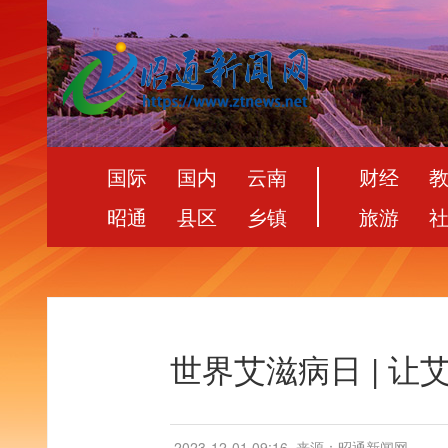
国际
国内
云南
财经
昭通
县区
乡镇
旅游
世界艾滋病日 | 让
2023-12-01 09:16
来源：昭通新闻网