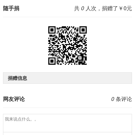
共
人次，捐赠了￥
0
元
随手捐
0
捐赠信息
条评论
网友评论
0