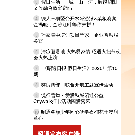
假日生活 | 一城一山一河，解锁昭阳
3
文旅融合致富密码
铁人三项暨公开水域游泳&桨板赛奖
4
金揭晓，金沙江畔等你来拼！
巧家集中培训项目管家、企业首席服
5
务官
清凉避暑地·火热彝家情 昭通火把节晚
6
会火热上演
《昭通日报·假日生活》2026年第10
7
期
彝良两部门联合开展主题宣传活动
8
悦行善举・爱满秋城昭通公益
9
Citywalk打卡活动圆满落幕
昭通各族少年同心研学石榴花开浸润
10
童心
昭通发布客户端