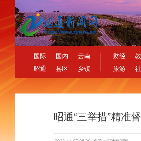
国际
国内
云南
财经
昭通
县区
乡镇
旅游
昭通“三举措”精准
2023-11-27 08:00
来源：昭通新闻网