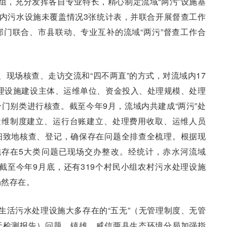
组，充分发挥各自专业特长，精心制定流域“两污”设施基
围内污水设施未覆盖情况3张统计表，并联合开展督查工作
门联合、市县联动、专业互补的流域“两污”督查工作合
、现场核查、走访交流和“四不两直”的方式，对流域内17
”处理设施建设主体、运维单位、资金投入、处理规模、处理
门别类进行核查。截至今年9月，流域内共建成“两污”处
运维制度建立、运行台账建立、处理费用收取、运维人员
细致地核查、登记，确保存在问题全排查全梳理。根据现
设施存在5大类问题已现场交办整改。经统计，赤水河流域
，截至今年9月底，还有319个村民小组农村污水处理设施
仍然存在。
村生活污水处理设施大多存在的“五无”（无管理制度、无管
无检测报告）问题，镇雄、威信两县生态环境分局加强指