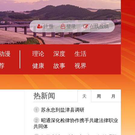
注册
登录
在线投稿
动漫
理论
深度
生活
荐
健康
故事
视界
热新闻
天
周
月
苏永忠到盐津县调研
1
昭通深化检律协作携手共建法律职业
2
共同体