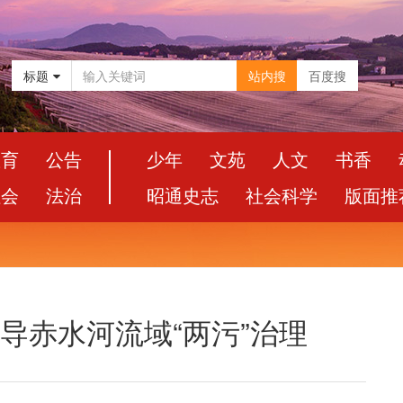
标题
站内搜
百度搜
教育
公告
少年
文苑
人文
书香
社会
法治
昭通史志
社会科学
版面推
督导赤水河流域“两污”治理