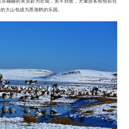
原乐融融的美景蔚为壮观，美不胜收，大量游客纷纷前往
春的大山包成为黑颈鹤的乐园。