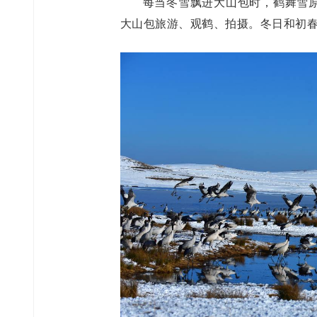
每当冬雪飘进大山包时，鹤舞雪
大山包旅游、观鹤、拍摄。冬日和初