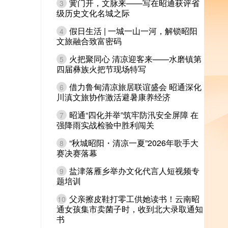
黉门开，文脉来——写在昭通获评省
3
级历史文化名城之际
假日生活 | 一城一山一河，解锁昭阳
4
文旅融合致富密码
火把聚同心 清凉迎客来——水磨镇第
5
四届彝族火把节现场特写
借力鲁甸清凉旅居联谊盛会 昭通深化
6
川滇文旅协作激活避暑康养经济
昭通“四化并举”筑牢防汛安全屏障 在
7
强降雨实战检验中胜利闯关
“秋城昭阳・清凉一夏”2026年歌手大
8
赛决赛落幕
盐津落雁乡举办文化代言人短视频专
9
题培训
父亲擦皮鞋打零工供她读书！云南昭
10
通女孩集市卖菌子时，收到北大录取通知
书