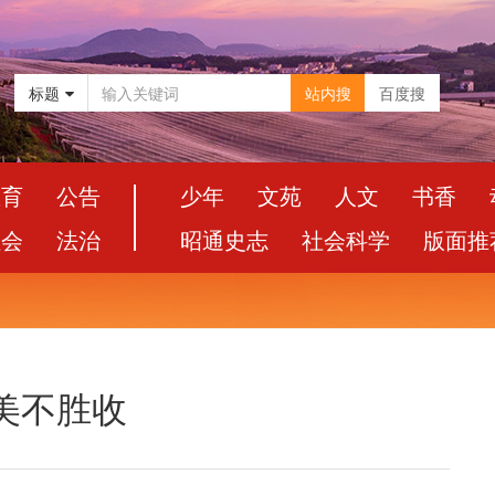
标题
站内搜
百度搜
教育
公告
少年
文苑
人文
书香
社会
法治
昭通史志
社会科学
版面推
美不胜收