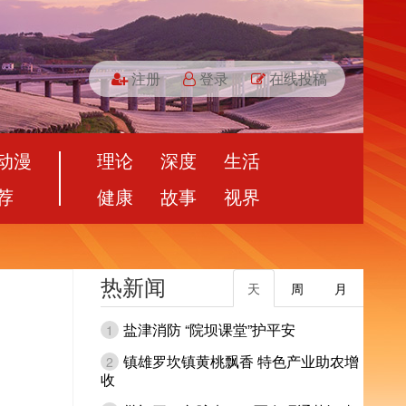
注册
登录
在线投稿
动漫
理论
深度
生活
荐
健康
故事
视界
热新闻
天
周
月
盐津消防 “院坝课堂”护平安
1
镇雄罗坎镇黄桃飘香 特色产业助农增
2
收