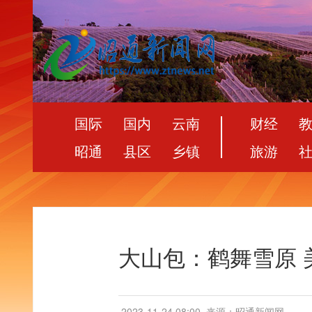
国际
国内
云南
财经
昭通
县区
乡镇
旅游
大山包：鹤舞雪原 
2023-11-24 08:00
来源：昭通新闻网