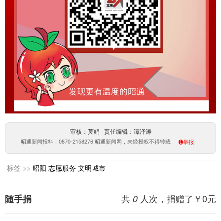
审核：莫娟 责任编辑：谭泽涛
昭通新闻报料：0870-2158276 昭通新闻网，未经授权不得转载
举报
标签 >>
昭阳
志愿服务
文明城市
共
人次，捐赠了￥
0
元
随手捐
0