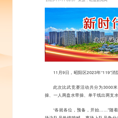
11月9日，昭阳区2023年“11
此次比武竞赛活动共分为3000
操、一人两盘水带操、单干线出两支
“各就各位，预备，开始……”随
场边队员热情呐喊，赛场上队员争分