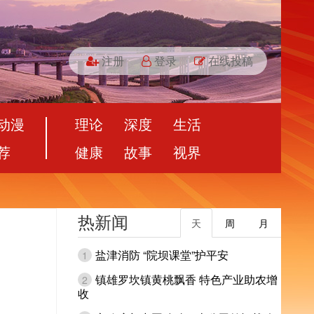
注册
登录
在线投稿
动漫
理论
深度
生活
荐
健康
故事
视界
热新闻
天
周
月
盐津消防 “院坝课堂”护平安
1
镇雄罗坎镇黄桃飘香 特色产业助农增
2
收