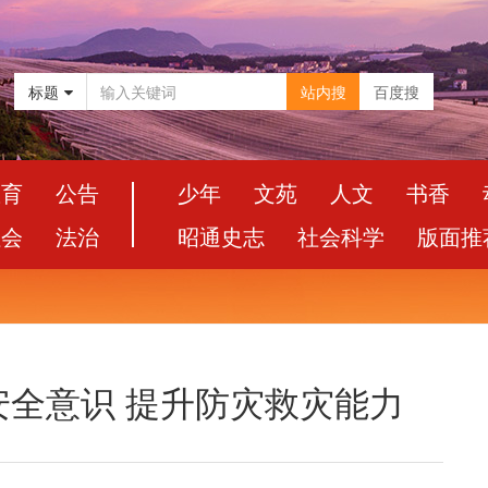
标题
站内搜
百度搜
教育
公告
少年
文苑
人文
书香
社会
法治
昭通史志
社会科学
版面推
全意识 提升防灾救灾能力