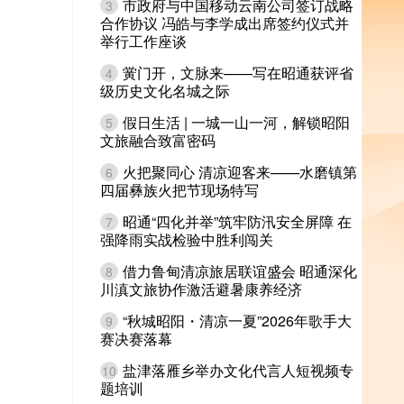
市政府与中国移动云南公司签订战略
3
合作协议 冯皓与李学成出席签约仪式并
举行工作座谈
黉门开，文脉来——写在昭通获评省
4
级历史文化名城之际
假日生活 | 一城一山一河，解锁昭阳
5
文旅融合致富密码
火把聚同心 清凉迎客来——水磨镇第
6
四届彝族火把节现场特写
昭通“四化并举”筑牢防汛安全屏障 在
7
强降雨实战检验中胜利闯关
借力鲁甸清凉旅居联谊盛会 昭通深化
8
川滇文旅协作激活避暑康养经济
“秋城昭阳・清凉一夏”2026年歌手大
9
赛决赛落幕
盐津落雁乡举办文化代言人短视频专
10
题培训