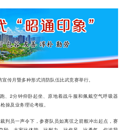
9”消防宣传月暨多种形式消防队伍比武竞赛举行。
米跑、2分钟仰卧起坐、原地着战斗服和佩戴空气呼吸器
水枪操及业务理论考核。
着裁判员一声令下，参赛队员如离弦之箭般冲出起点，赛
夺秒。大家比体能、比耐力、比作风、比勇气，你追我