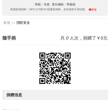
审核：马燕 责任编辑：李丽娟
昭通新闻报料：0870-2158276 昭通新闻网，未经授权不得转载
举报
标签 >>
消防安全
共
人次，捐赠了￥
0
元
随手捐
0
捐赠信息