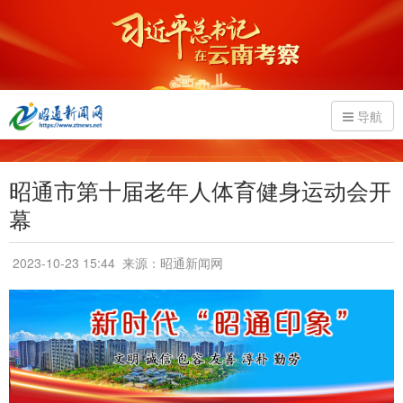
导航
昭通市第十届老年人体育健身运动会开
幕
2023-10-23 15:44
来源：昭通新闻网