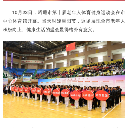
10月23日，昭通市第十届老年人体育健身运动会在市
中心体育馆开幕。当天时逢重阳节，这场展现全市老年人
积极向上、健康生活的盛会显得格外有意义。