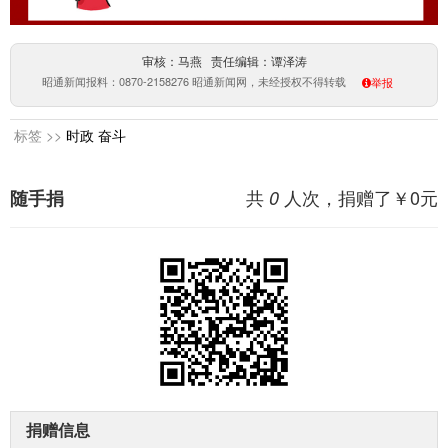
审核：马燕 责任编辑：谭泽涛
昭通新闻报料：0870-2158276 昭通新闻网，未经授权不得转载
举报
标签 >>
时政
奋斗
共
人次，捐赠了￥
0
元
随手捐
0
捐赠信息