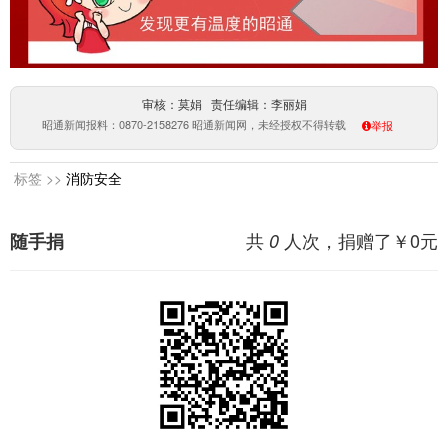
审核：莫娟 责任编辑：李丽娟
昭通新闻报料：0870-2158276 昭通新闻网，未经授权不得转载
举报
标签 >>
消防安全
共
人次，捐赠了￥
0
元
随手捐
0