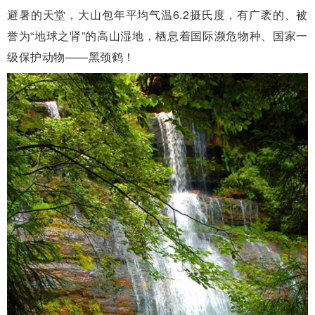
避暑的天堂，大山包年平均气温6.2摄氏度，有广袤的、被
誉为“地球之肾”的高山湿地，栖息着国际濒危物种、国家一
级保护动物——黑颈鹤！