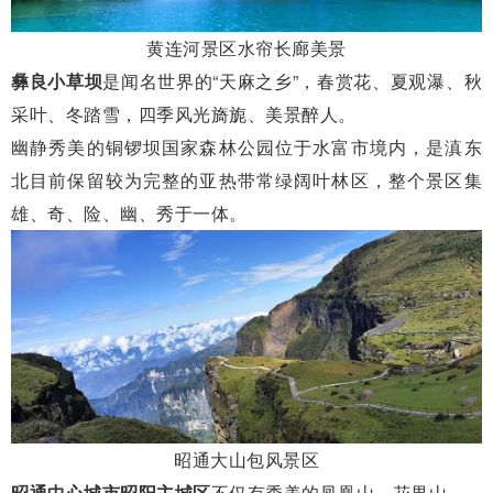
黄连河景区水帘长廊美景
彝良小草坝
是闻名世界的“天麻之乡”，春赏花、夏观瀑、秋
采叶、冬踏雪，四季风光旖旎、美景醉人。
幽静秀美的铜锣坝国家森林公园位于水富市境内，是滇东
北目前保留较为完整的亚热带常绿阔叶林区，整个景区集
雄、奇、险、幽、秀于一体。
昭通大山包风景区
昭通中心城市昭阳主城区
不仅有秀美的凤凰山、花果山，