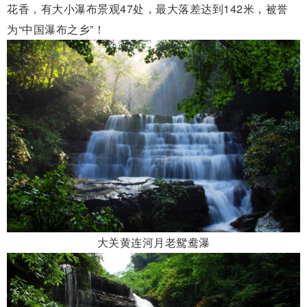
花香，有大小瀑布景观47处，最大落差达到142米，被誉
为“中国瀑布之乡”！
大关黄连河月老鸳鸯瀑