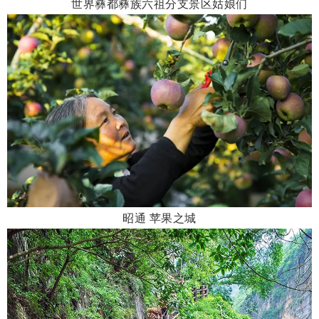
世界彝都彝族六祖分支景区姑娘们
昭通 苹果之城