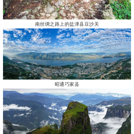
南丝绸之路上的盐津县豆沙关
昭通巧家县