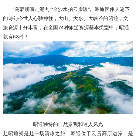
“乌蒙磅礴走泥丸”“金沙水拍云崖暖”。昭通因伟人笔下
的诗句令世人心驰神往，大山、大水、大峡谷的昭通，文
旅资源十分丰富，在全国74种旅游资源基本类型中，昭通
就有58种！
昭通独特的自然景观和迷人风光
赴昭通就是赴一场清凉之旅，昭通位于云贵高原边缘，是