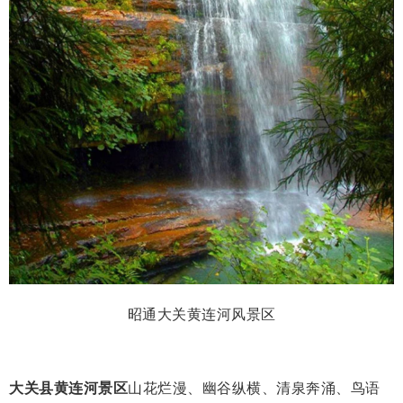
昭通大关黄连河风景区
大关县黄连河景区
山花烂漫、幽谷纵横、清泉奔涌、鸟语