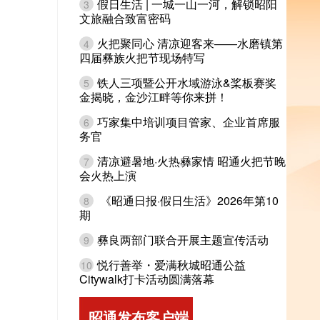
假日生活 | 一城一山一河，解锁昭阳
3
文旅融合致富密码
火把聚同心 清凉迎客来——水磨镇第
4
四届彝族火把节现场特写
铁人三项暨公开水域游泳&桨板赛奖
5
金揭晓，金沙江畔等你来拼！
巧家集中培训项目管家、企业首席服
6
务官
清凉避暑地·火热彝家情 昭通火把节晚
7
会火热上演
《昭通日报·假日生活》2026年第10
8
期
彝良两部门联合开展主题宣传活动
9
悦行善举・爱满秋城昭通公益
10
Citywalk打卡活动圆满落幕
昭通发布客户端