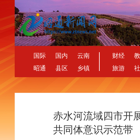
国际
国内
云南
财经
昭通
县区
乡镇
旅游
赤水河流域四市开
共同体意识示范带