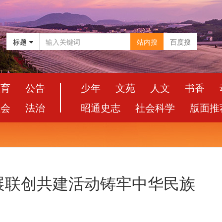
标题
站内搜
百度搜
教育
公告
少年
文苑
人文
书香
社会
法治
昭通史志
社会科学
版面推
展联创共建活动铸牢中华民族