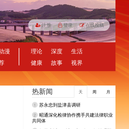
注册
登录
在线投稿
动漫
理论
深度
生活
荐
健康
故事
视界
热新闻
天
周
月
苏永忠到盐津县调研
1
昭通深化检律协作携手共建法律职业
2
共同体