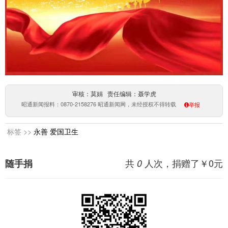
审核：莫娟 责任编辑：聂学虎
昭通新闻报料：0870-2158276 昭通新闻网，未经授权不得转载
举报
标签 >>
永善
爱国卫生
共
人次，捐赠了￥
0
元
随手捐
0