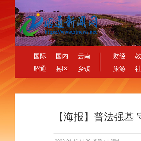
国际
国内
云南
财经
昭通
县区
乡镇
旅游
【海报】普法强基 
2023-04-16 11:29
来源：曲靖M