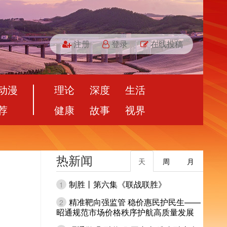
注册
登录
在线投稿
动漫
理论
深度
生活
荐
健康
故事
视界
热新闻
天
周
月
制胜丨第六集《联战联胜》
1
精准靶向强监管 稳价惠民护民生——
2
昭通规范市场价格秩序护航高质量发展