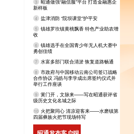
昭通做强“融信服”平台 打造金融惠企
3
新样板
盐津消防 “院坝课堂”护平安
4
镇雄罗坎镇黄桃飘香 特色产业助农增
5
收
镇雄选手在全国青少年无人机大赛中
6
勇创佳绩
水富多部门联合清淤 恢复道路畅通
7
市政府与中国移动云南公司签订战略
8
合作协议 冯皓与李学成出席签约仪式并
举行工作座谈
黉门开，文脉来——写在昭通获评省
9
级历史文化名城之际
火把聚同心 清凉迎客来——水磨镇第
10
四届彝族火把节现场特写
昭通发布客户端