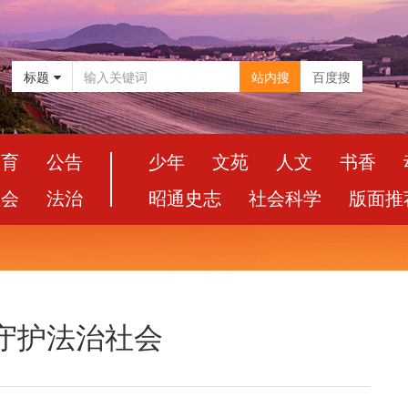
标题
站内搜
百度搜
教育
公告
少年
文苑
人文
书香
社会
法治
昭通史志
社会科学
版面推
守护法治社会