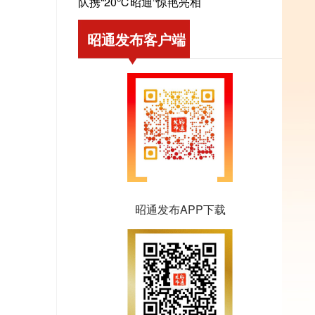
队携“20℃昭通”惊艳亮相
昭通发布客户端
昭通发布APP下载