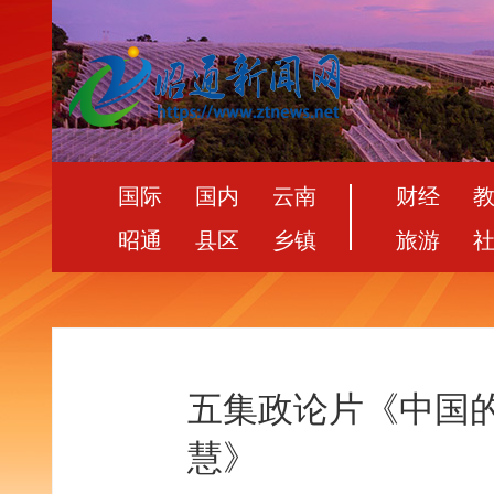
国际
国内
云南
财经
昭通
县区
乡镇
旅游
五集政论片《中国
慧》