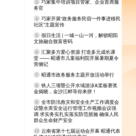
巧家集中培训项目管家、企业首席服
3
务官
巧家开展“政务服务民宿一件事进移民
4
社区”主题宣传
假日生活 | 一城一山一河，解锁昭阳
5
文旅融合致富密码
汇聚多方爱心资源 打造多元成长课
6
堂 —— 昭通市儿童福利院开展暑期夏令
营侧记
昭通市政务服务主题开放活动举行
7
铁人三项暨公开水域游泳&桨板赛奖
8
金揭晓，金沙江畔等你来拼！
全市防汛救灾和安全生产工作调度会
9
议暨水库安全运行管理工作视频会议强
调 求实务实扎实落实防范措施 确保人民
群众生命财产安全
云南省第十七届运动会开幕 昭通代表
10