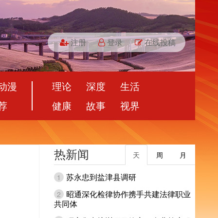
注册
登录
在线投稿
动漫
理论
深度
生活
荐
健康
故事
视界
热新闻
天
周
月
苏永忠到盐津县调研
1
昭通深化检律协作携手共建法律职业
2
共同体