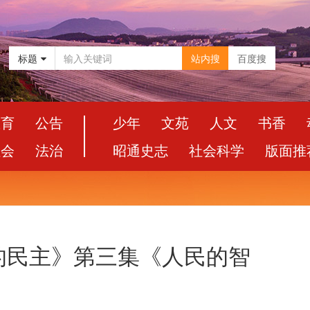
标题
站内搜
百度搜
教育
公告
少年
文苑
人文
书香
社会
法治
昭通史志
社会科学
版面推
的民主》第三集《人民的智