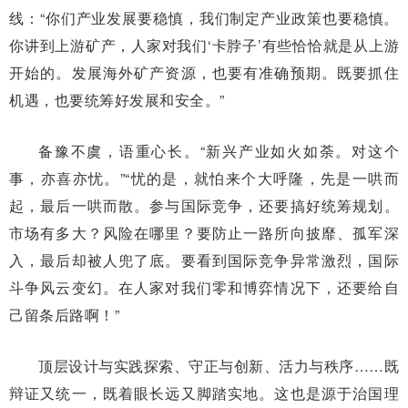
线：“你们产业发展要稳慎，我们制定产业政策也要稳慎。
你讲到上游矿产，人家对我们‘卡脖子’有些恰恰就是从上游
开始的。发展海外矿产资源，也要有准确预期。既要抓住
机遇，也要统筹好发展和安全。”
备豫不虞，语重心长。“新兴产业如火如荼。对这个
事，亦喜亦忧。”“忧的是，就怕来个大呼隆，先是一哄而
起，最后一哄而散。参与国际竞争，还要搞好统筹规划。
市场有多大？风险在哪里？要防止一路所向披靡、孤军深
入，最后却被人兜了底。要看到国际竞争异常激烈，国际
斗争风云变幻。在人家对我们零和博弈情况下，还要给自
己留条后路啊！”
顶层设计与实践探索、守正与创新、活力与秩序……既
辩证又统一，既着眼长远又脚踏实地。这也是源于治国理