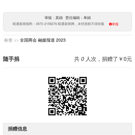
审核：莫娟 责任编辑：单娟
昭通新闻报料：0870-2158276 昭通新闻网，未经授权不得转载
举报
标签 >>
全国两会
融媒报道
2023
共
人次，捐赠了￥
0
元
随手捐
0
捐赠信息