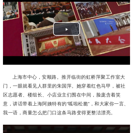
Play
Video
上海市中心，安顺路。推开临街的虹桥萍聚工作室大
门，一眼就看见人群里的朱国萍。她穿着红色马甲，被社
区志愿者、楼组长、小店业主们围在中间，脸庞含着笑
意，讲话带着上海阿姨特有的“呱啦松脆”，和大家你一言、
我一语，商量怎么把门口这条马路变得更整洁漂亮。