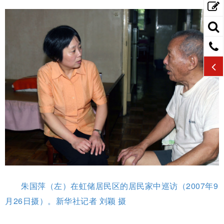
朱国萍（左）在虹储居民区的居民家中巡访（2007年9
月26日摄）。新华社记者 刘颖 摄