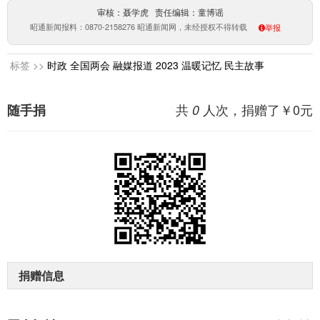
审核：聂学虎 责任编辑：童博谣
昭通新闻报料：0870-2158276 昭通新闻网，未经授权不得转载
举报
标签 >>
时政
全国两会
融媒报道
2023
温暖记忆
民主故事
共
人次，捐赠了￥
0
元
随手捐
0
捐赠信息