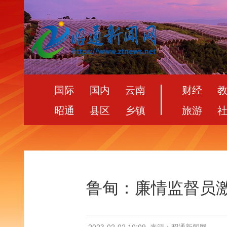
国际
国内
云南
财经
昭通
县区
乡镇
旅游
鲁甸：廉情监督员激
2023-02-02 10:09
来源：昭通新闻网