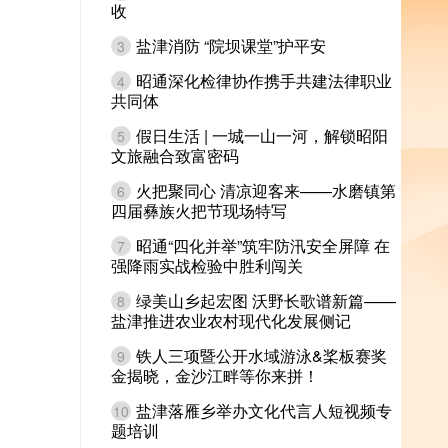
收
盐津消防 “院坝课堂”护平安
3
昭通深化检律协作携手共建法律职业
4
共同体
假日生活 | 一城一山一河，解锁昭阳
5
文旅融合致富密码
火把聚同心 清凉迎客来——水磨镇第
6
四届彝族火把节现场特写
昭通“四化并举”筑牢防汛安全屏障 在
7
强降雨实战检验中胜利闯关
绿美山乡起宏图 沃野长歌谱新篇——
8
盐津推进农业农村现代化发展侧记
铁人三项暨公开水域游泳&桨板赛奖
9
金揭晓，金沙江畔等你来拼！
盐津落雁乡举办文化代言人短视频专
10
题培训