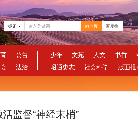
标题
站内搜
百度搜
教育
公告
少年
文苑
人文
书香
社会
法治
昭通史志
社会科学
版面推
活监督“神经末梢”