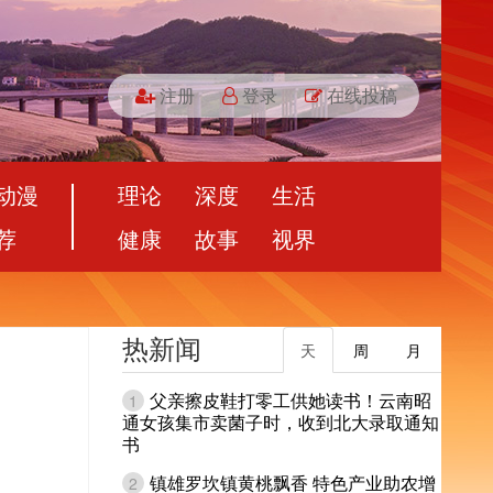
注册
登录
在线投稿
动漫
理论
深度
生活
荐
健康
故事
视界
热新闻
天
周
月
父亲擦皮鞋打零工供她读书！云南昭
1
通女孩集市卖菌子时，收到北大录取通知
书
镇雄罗坎镇黄桃飘香 特色产业助农增
2