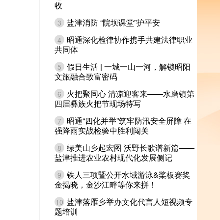
收
盐津消防 “院坝课堂”护平安
3
昭通深化检律协作携手共建法律职业
4
共同体
假日生活 | 一城一山一河，解锁昭阳
5
文旅融合致富密码
火把聚同心 清凉迎客来——水磨镇第
6
四届彝族火把节现场特写
昭通“四化并举”筑牢防汛安全屏障 在
7
强降雨实战检验中胜利闯关
绿美山乡起宏图 沃野长歌谱新篇——
8
盐津推进农业农村现代化发展侧记
铁人三项暨公开水域游泳&桨板赛奖
9
金揭晓，金沙江畔等你来拼！
盐津落雁乡举办文化代言人短视频专
10
题培训