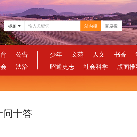
标题
站内搜
百度搜
教育
公告
少年
文苑
人文
书香
社会
法治
昭通史志
社会科学
版面推
十问十答