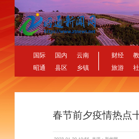
国际
国内
云南
财经
昭通
县区
乡镇
旅游
春节前夕疫情热点
2023-01-20 10:56
来源：新华网