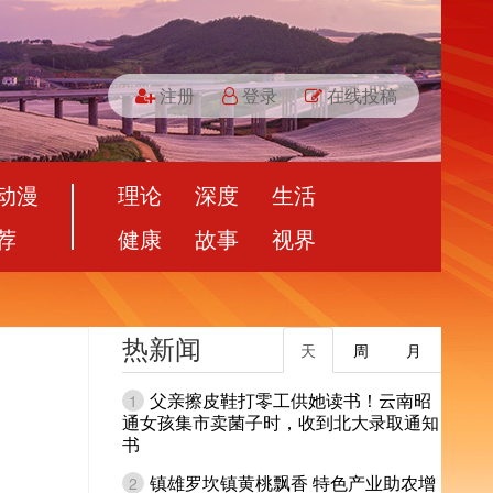
注册
登录
在线投稿
动漫
理论
深度
生活
荐
健康
故事
视界
热新闻
天
周
月
父亲擦皮鞋打零工供她读书！云南昭
1
通女孩集市卖菌子时，收到北大录取通知
书
镇雄罗坎镇黄桃飘香 特色产业助农增
2