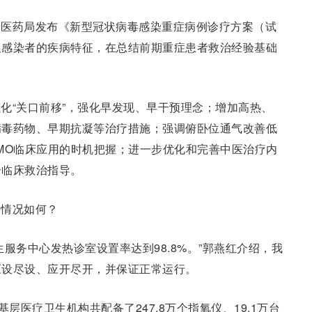
中医药局发布《新型冠状病毒感染重症病例诊疗方案（试
及感染者的疾病特征，在总结前期重症患者救治经验基础
化“关口前移”，强化早发现、早干预理念；增加高热、
病毒药物、早期抗凝等治疗措施；强调俯卧位通气改善低
MO临床应用的时机把握；进一步优化和完善中医治疗内
合临床救治指导。
设情况如何？
服务中心发热诊室设置率达到98.8%。”郭燕红介绍，我
应设尽设、应开尽开，并保证正常运行。
层医疗卫生机构共配备了247.8万个指氧仪、19.1万台